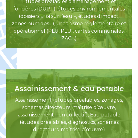
Études préalables d’aménagement et
foncières (DUP…), études environnementales
(dossiers « loi sur l’eau », études d’impact,
zones humides…), urbanisme réglementaire et
opérationnel (PLU, PLUI, cartes communales,
ZAC…)
Assainissement & eau potable
Assainissement (études préalables, zonages,
schémas directeurs, maîtrise d’œuvre,
assainissement non collectif), Eau potable
(études préalables, diagnostics, schémas
directeurs, maîtrise d’œuvre)